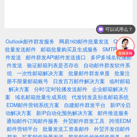
可以试用么？
Outlook邮件群发服务
网易163邮件批量发送
QQ邮箱
批量发送邮件
邮箱批量购买及生成服务
SMTP轮播邮
件发送
邮件群发API邮件发送接口
多IP多域名轮播邮
件发送
验证邮箱列表是否存在
自动邮件群发软件系
统
一次性邮箱解决方案
批量邮件群发单显
批量注
册不限量邮箱账号
日发百万邮件解决方案
临时邮箱
解决方案
分时/定时轮播发送邮件
企业邮箱解决方
案
域名邮箱批量生成系统
代发转发及别名邮箱系统
EDM邮件营销系统方案
自建邮件群发平台
新IP冷启
动解决方案
新IP自动化预热解决方案
邮件推送服务
通知邮件订阅邮件服务
外贸邮件群发工具
跨境EDM
邮件营销平台
批量发送工资条邮件
外贸开发信邮件
群发
拓客邮件批量发送
群发邮件代收邮件服务
邮