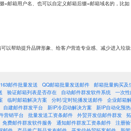
缀=邮箱用户名、也可以自定义邮箱后缀=邮箱域名的，比如
箱可以帮助提升品牌形象、给客户营造专业感、减少进入垃圾
163邮件批量发送
QQ邮箱批量发送邮件
邮箱批量购买及
送
验证邮箱列表是否存在
自动邮件群发软件系统
一次性
案
临时邮箱解决方案
分时/定时轮播发送邮件
企业邮箱
自建邮件群发平台
新IP冷启动解决方案
新IP自动化预
邮件营销平台
批量发送工资条邮件
外贸开发信邮件群发
免费邮件群发软件服务
通知邮件群发工资条邮件
注册验
醒邮件
产品推广新品发布邮件
开发信外贸拓客邮件
新闻